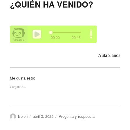
¿QUIÉN HA VENIDO?
Aula 2 años
Me gusta esto:
Cargando...
Autor
Publicado
Categorías
Belen
abril 3, 2025
Pregunta y respuesta
el