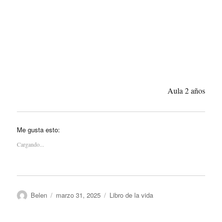
Aula 2 años
Me gusta esto:
Cargando...
Autor
Publicado
Categorías
Belen
marzo 31, 2025
Libro de la vida
el