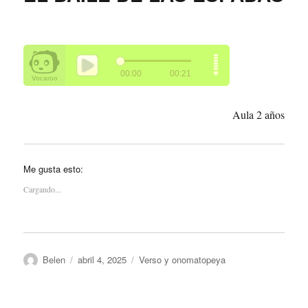
Aula 2 años
Me gusta esto:
Cargando...
Autor
Publicado
Categorías
Belen
abril 4, 2025
Verso y onomatopeya
el