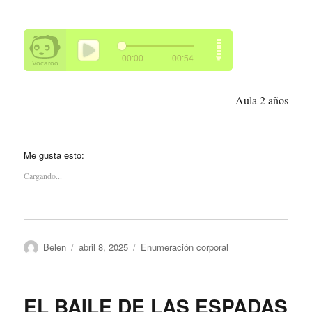
Aula 2 años
Me gusta esto:
Cargando...
Autor
Publicado
Categorías
Belen
abril 8, 2025
Enumeración corporal
el
EL BAILE DE LAS ESPADAS