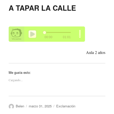
A TAPAR LA CALLE
Aula 2 años
Me gusta esto:
Cargando...
Autor
Publicado
Categorías
Belen
marzo 31, 2025
Exclamación
el