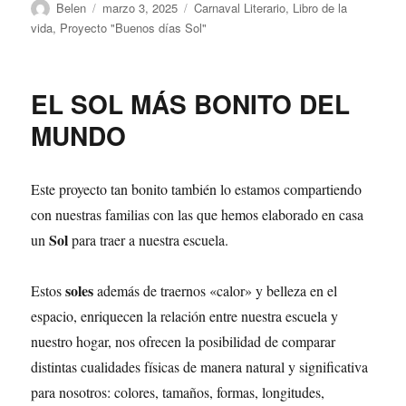
Autor
Publicado
Categorías
Belen
marzo 3, 2025
Carnaval Literario
,
Libro de la
el
vida
,
Proyecto "Buenos días Sol"
EL SOL MÁS BONITO DEL
MUNDO
Este proyecto tan bonito también lo estamos compartiendo
con nuestras familias con las que hemos elaborado en casa
Sol
un
para traer a nuestra escuela.
soles
Estos
además de traernos «calor» y belleza en el
espacio, enriquecen la relación entre nuestra escuela y
nuestro hogar, nos ofrecen la posibilidad de comparar
distintas cualidades físicas de manera natural y significativa
para nosotros: colores, tamaños, formas, longitudes,