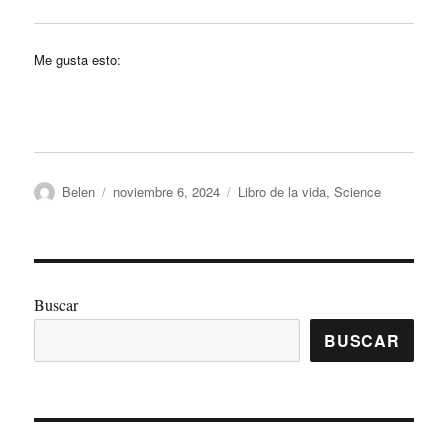
Me gusta esto:
Autor
Publicado
Categorías
Belen
noviembre 6, 2024
Libro de la vida
,
Science
el
Buscar
BUSCAR