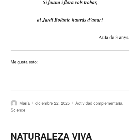
Si fauna i flora vols trobar,
al Jardí Botànic hauràs d’anar!
Aula de 3 anys.
Me gusta esto:
Autor
Publicado
Categorías
María
diciembre 22, 2025
Actividad complementaria
,
el
Science
NATURALEZA VIVA