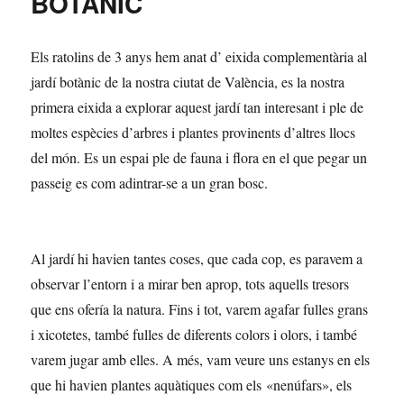
BOTÁNIC
Els ratolins de 3 anys hem anat d’ eixida complementària al
jardí botànic de la nostra ciutat de València, es la nostra
primera eixida a explorar aquest jardí tan interesant i ple de
moltes espècies d’arbres i plantes provinents d’altres llocs
del món. Es un espai ple de fauna i flora en el que pegar un
passeig es com adintrar-se a un gran bosc.
Al jardí hi havien tantes coses, que cada cop, es paravem a
observar l’entorn i a mirar ben aprop, tots aquells tresors
que ens ofería la natura. Fins i tot, varem agafar fulles grans
i xicotetes, també fulles de diferents colors i olors, i també
varem jugar amb elles. A més, vam veure uns estanys en els
que hi havien plantes aquàtiques com els «nenúfars», els