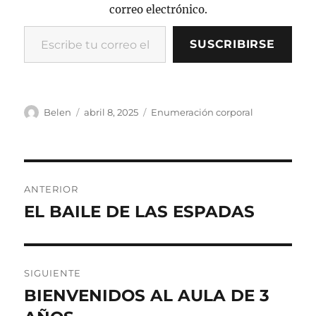
correo electrónico.
Escribe tu correo electrónico…
SUSCRIBIRSE
Autor
Publicado
Categorías
Belen
abril 8, 2025
Enumeración corporal
el
Navegación
ANTERIOR
de
EL BAILE DE LAS ESPADAS
Entrada
anterior:
entradas
SIGUIENTE
BIENVENIDOS AL AULA DE 3
Entrada
siguiente: