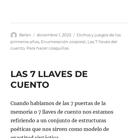
Autor
Publicado
Categorías
Belen
diciembre 1, 2023
Dichos y juegos de los
el
primeros años
,
Enumeración corporal
,
Las 7 llaves del
cuento
,
Para hacer cosquillas
LAS 7 LLAVES DE
CUENTO
Cuando hablamos de las 7 puertas de la
memoria o 7 llaves de cuento nos estamos
refiriendo a un conjunto de estructuras
poéticas que nos sirven como modelo de
exactitud sintáctica.