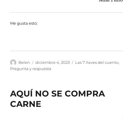
Me gusta esto:
Autor
Publicado
Categorías
Belen
diciembre 4, 2023
Las 7 llaves del cuento
,
el
Pregunta y respuesta
AQUÍ NO SE COMPRA
CARNE